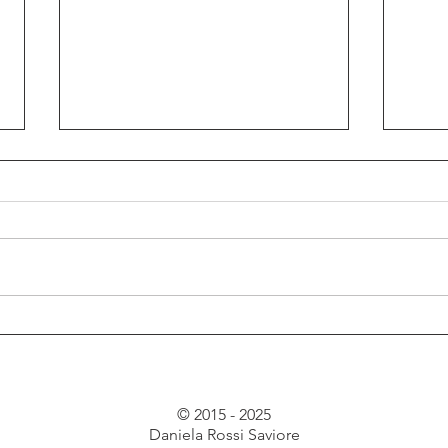
MusIL
Un piccolo letto per un
grande Capitano
© 2015 - 2025
Daniela Rossi Saviore