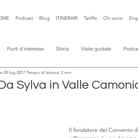
OME
Podcast
Blog
ITINERARI
Tariffe
Chi sono
Eng
Punti d'interesse
Storia
Visite guidate
Podca
re
20 lug 2017
Tempo di lettura: 2 min
Leggende
Santi e Bibbia
Video
Natura
Libr
a Sylva in Valle Camoni
Il fondatore del Convento d