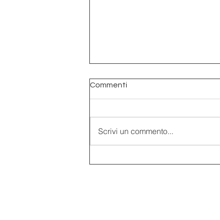
Commenti
Scrivi un commento...
La meridiana catottrica
dell’Annunciata di Piancogno