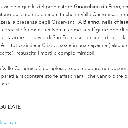
 vicine a quelle del predicatore 
Gioacchino da Fiore
, a
ntano dallo spirito antisemita che in Valle Camonica, in 
izzerà la presenza degli Osservanti. A 
Bienno
, nella 
chiesa
a precisi riferimenti antisemiti come la raffigurazione di
esentazione della vita di San Francesco in accordo con l
 in tutto simile a Cristo, nasce in una capanna (falso st
rcante), resuscita i morti e compie miracoli. 
n Valle Camonica è complesso e da indagare nei documen
e pareti a raccontare storie affascinanti, che vanno oltre 
tare.
 GUIDATE
 artisti