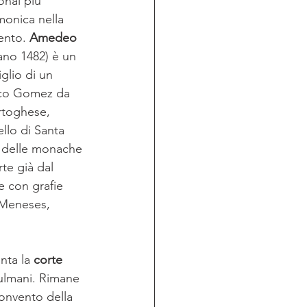
nai più 
amonica nella 
nto. 
Amedeo 
ano 1482) è un 
glio di un 
ico Gomez da 
rtoghese, 
llo di Santa 
e delle monache 
te già dal 
e con grafie 
 Meneses, 
ta la 
corte 
sulmani. Rimane 
convento della 