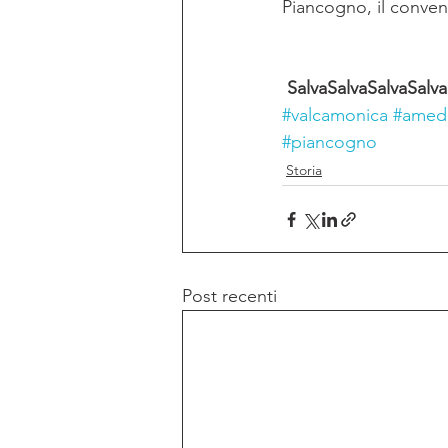
Piancogno, il conven
SalvaSalvaSalvaSalva
#valcamonica
#amed
#piancogno
Storia
Post recenti