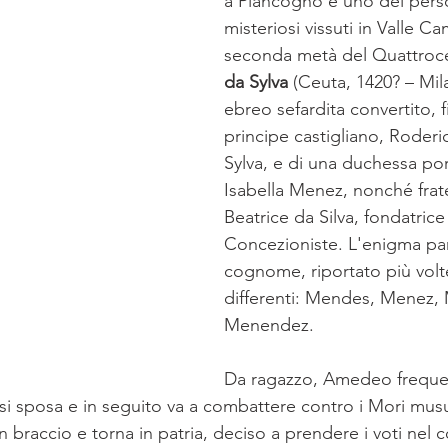
a Piancogno è uno dei perso
misteriosi vissuti in Valle C
seconda metà del Quattroce
da Sylva
 (Ceuta, 1420? – Mil
ebreo sefardita convertito, fi
principe castigliano, Roder
Sylva, e di una duchessa po
Isabella Menez, nonché frate
Beatrice da Silva, fondatric
Concezioniste. L'enigma par
cognome, riportato più volt
differenti: Mendes, Menez,
Menendez.
Da ragazzo, Amedeo frequen
 si sposa e in seguito va a combattere contro i Mori mu
 un braccio e torna in patria, deciso a prendere i voti nel 