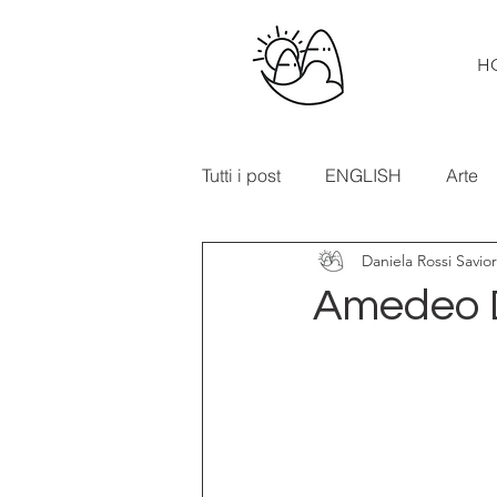
H
Tutti i post
ENGLISH
Arte
Daniela Rossi Savio
Cibo e vino
Turismo
Amedeo D
In primo piano
Mostre