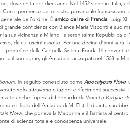
 dove resta per dieci anni. Nel 1452 viene in Italia, ad 
i. Con il permesso del ministro provinciale francescano, a
l generale dell’ordine. È 
amico del re di Francia
, Luigi XI
di grande confidenza con Bianca Maria Visconti e suo mar
er la sua vicinanza a Milano, la serenissima Repubblica di 
sso, da cui uscirà assolto. Per una decina d’anni sarà il 
, il pontefice della Cappella Sistina. Fonda 16 conventi e 
rta il suo nome, gli Amadeiti, accorpati nel 1568 ai Min
ationum
, in seguito conosciuto come 
Apocalypsis Nova
, 
enuto solo attraverso citazioni e rifacimenti successivi. Il
enzato anche l’opera di Leonardo da Vinci 
La Vergine de
no e il libro dell’Amadio, di M. Elli). Il dipinto sarebbe 
psis Nova
, che poneva la Madonna e il Battista al centro d
onte di scienza totale e conoscenza universale. 