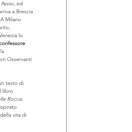
Assisi, ed 
rriva a Brescia 
. A Milano 
ito, 
Venezia lo 
confessore 
la 
ori Osservanti 
un testo di 
 libro 
lle Rocce
, 
ispirato 
ella vita di 