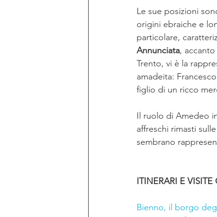
Le sue posizioni sono
origini ebraiche e lo
particolare, caratter
Annunciata
, accanto 
Trento, vi è la rappr
amadeita: Francesco è
figlio di un ricco me
Il ruolo di Amedeo i
affreschi rimasti sull
sembrano rappresen
ITINERARI E VISITE
Bienno, il borgo degli