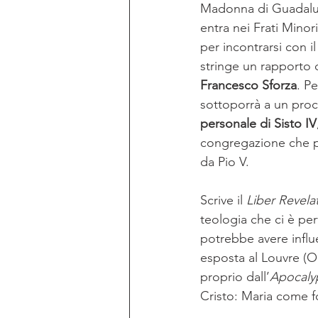
Madonna di Guadalupe,
entra nei Frati Minor
per incontrarsi con i
stringe un rapporto 
Francesco Sforza
. P
sottoporrà a un proce
personale di Sisto IV
congregazione che po
da Pio V. 
Scrive il 
Liber Revel
teologia che ci è perv
potrebbe avere influ
esposta al Louvre (Ore
proprio dall’
Apocaly
Cristo: Maria come f