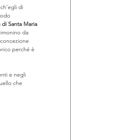
nch’egli di 
modo 
 di Santa Maria 
 Simonino da 
a concezione 
orico perché è 
ti e negli 
quello che 