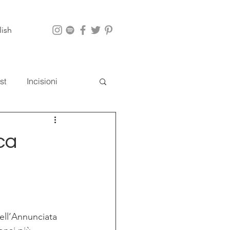
lish
st
Incisioni
i
App
ca
ell’Annunciata 