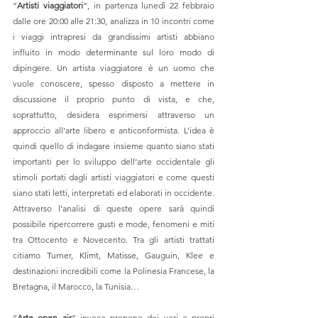
“
Artisti viaggiatori
”, in partenza lunedì 22 febbraio 
dalle ore 20:00 alle 21:30, analizza in 10 incontri come 
i viaggi intrapresi da grandissimi artisti abbiano 
influito in modo determinante sul loro modo di 
dipingere. Un artista viaggiatore è un uomo che 
vuole conoscere, spesso disposto a mettere in 
discussione il proprio punto di vista, e che, 
soprattutto, desidera esprimersi attraverso un 
approccio all'arte libero e anticonformista. L’idea è 
quindi quello di indagare insieme quanto siano stati 
importanti per lo sviluppo dell’arte occidentale gli 
stimoli portati dagli artisti viaggiatori e come questi 
siano stati letti, interpretati ed elaborati in occidente. 
Attraverso l’analisi di queste opere sarà quindi 
possibile ripercorrere gusti e mode, fenomeni e miti 
tra Ottocento e Novecento. Tra gli artisti trattati 
citiamo Turner, Klimt, Matisse, Gauguin, Klee e 
destinazioni incredibili come la Polinesia Francese, la 
Bretagna, il Marocco, la Tunisia…
“
Arte open air
” invece propone dei veri e propri 