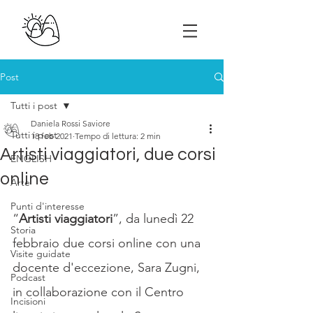
Post
Tutti i post
Daniela Rossi Saviore
Tutti i post
18 feb 2021
Tempo di lettura: 2 min
Artisti viaggiatori, due corsi
ENGLISH
online
Arte
Punti d'interesse
“
Artisti viaggiatori
”, da lunedì 22 
Storia
febbraio due corsi online con una 
Visite guidate
docente d'eccezione, Sara Zugni, 
Podcast
in collaborazione con il Centro 
Incisioni