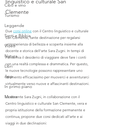
linguistico e culturale San 
Cibo e vino
Clemente
Turismo
Leggende
Due 
corsi online
 con il Centro linguistico e culturale 
Santi e Bibbia
San Clemente, tante destinazione per regalarsi 
un’esperienza di bellezza e scoperta insieme alla 
Video
docente e storica dell’arte Sara Zugni. In tempi di 
Natura
Pandemia il desiderio di viaggiare deve fare i conti 
con una realtà complessa e drammatica. Per questo, 
Libri
le nuove tecnologie possono rappresentare uno 
App
strumento efficacissimo per muoverci e avventurarci 
virtualmente verso nuove e affascinanti destinazioni.
In primo piano
Mostre
La docente Sara Zugni, in collaborazione con il 
Centro linguistico e culturale San Clemente, vera e 
propria istituzione della formazione permanente e 
continua, propone due corsi dedicati all’arte e ai 
viaggi in due declinazioni: