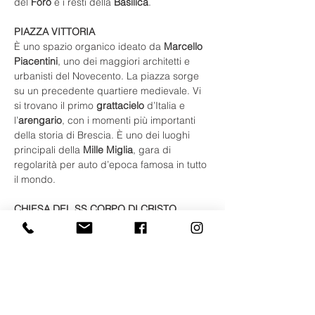
del 
Foro
 e i resti della 
Basilica
.
PIAZZA VITTORIA
È uno spazio organico ideato da 
Marcello 
Piacentini
, uno dei maggiori architetti e 
urbanisti del Novecento. La piazza sorge 
su un precedente quartiere medievale. Vi 
si trovano il primo 
grattacielo
 d’Italia e 
l’
arengario
, con i momenti più importanti 
della storia di Brescia. È uno dei luoghi 
principali della 
Mille Miglia
, gara di 
regolarità per auto d’epoca famosa in tutto 
il mondo. 
CHIESA DEL SS CORPO DI CRISTO
Situata alla sommità di una scalinata 
scenografica, lungo via Piamarta, laterale 
di via Musei, a due passi dall’area 
archeologica e dal complesso di Santa 
Giulia, la chiesa del Santissimo Corpo di 
Cristo colpisce per l’estesa decorazione 
che la caratterizza: sono affreschi che 