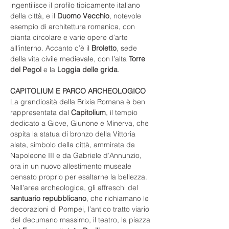
ingentilisce il profilo tipicamente italiano 
della città, e il 
Duomo Vecchio
, notevole 
esempio di architettura romanica, con 
pianta circolare e varie opere d’arte 
all’interno. Accanto c’è il 
Broletto
, sede 
della vita civile medievale, con l’alta 
Torre 
del Pegol
 e la 
Loggia delle grida
. 
CAPITOLIUM E PARCO ARCHEOLOGICO
La grandiosità della Brixia Romana è ben 
rappresentata dal 
Capitolium
, il tempio 
dedicato a Giove, Giunone e Minerva, che 
ospita la statua di bronzo della Vittoria 
alata, simbolo della città, ammirata da 
Napoleone III e da Gabriele d’Annunzio, 
ora in un nuovo allestimento museale 
pensato proprio per esaltarne la bellezza. 
Nell’area archeologica, gli affreschi del 
santuario repubblicano
, che richiamano le 
decorazioni di Pompei, l’antico tratto viario 
del decumano massimo, il teatro, la piazza 