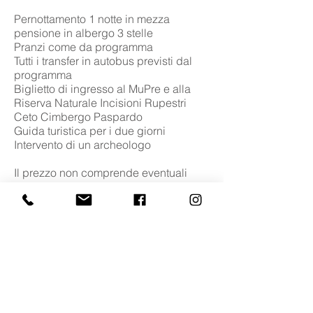
Pernottamento 1 notte in mezza
pensione in albergo 3 stelle
Pranzi come da programma
Tutti i transfer in autobus previsti dal
programma
Biglietto di ingresso al MuPre e alla
Riserva Naturale Incisioni Rupestri
Ceto Cimbergo Paspardo
Guida turistica per i due giorni
Intervento di un archeologo
Il prezzo non comprende eventuali
tasse di soggiorno o extra e tutto
quanto non espressamente indicato
alla voce «Il pacchetto include»
QUOTA A PERSONA IN CAMERA
DOPPIA STANDARD € 258,00 –
SUPPLEMENTO CAMERA SINGOLA €
10,00
SU RICHIESTA QUOTAZIONI NOTTI
SUPPLEMENTARI