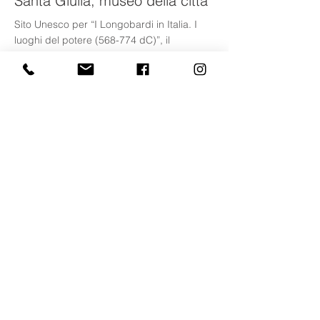
Santa Giulia, museo della città
Sito Unesco per “I Longobardi in Italia. I
luoghi del potere (568-774 dC)”, il
complesso di Santa Giulia racconta tutta la
storia di Brescia attraverso i secoli
©
2015 - 2025
Daniela Rossi Saviore
P.IVA
03 209 170 988
Tel.
+39 339 667 2031
GUIDA TURISTICA AUTORIZZATA
GIORNALISTA PROFESSIONISTA
Visite guidate - Guided tours
Valcamonica |
Lago d'Iseo
Franciacorta |
Lago di Garda
Brescia e provincia