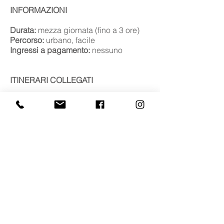
INFORMAZIONI
Durata:
mezza giornata (fino a 3 ore)
Percorso:
urbano, facile
Ingressi a pagamento:
nessuno
ITINERARI COLLEGATI
Iseo e Montisola
SCOPRI DI PIÙ
Caterina Corner, la regina del Lago
CHIAMA
+39 339 667 2031
SCRIVI