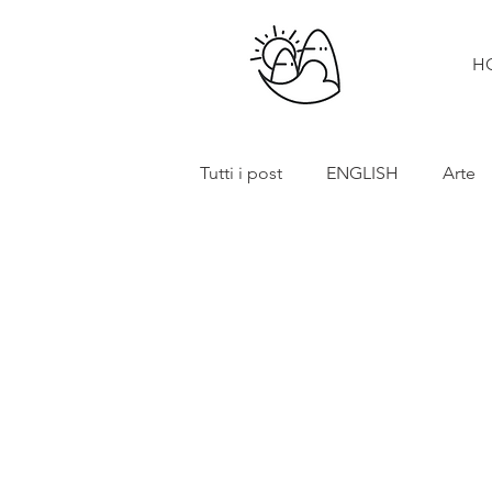
H
Tutti i post
ENGLISH
Arte
Cibo e vino
Turismo
In primo piano
Mostre