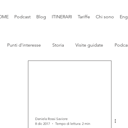
OME
Podcast
Blog
ITINERARI
Tariffe
Chi sono
Eng
Punti d'interesse
Storia
Visite guidate
Podca
Leggende
Santi e Bibbia
Video
Natura
Libri
Daniela Rossi Saviore
8 dic 2017
Tempo di lettura: 2 min