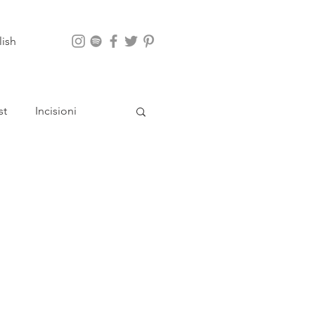
lish
st
Incisioni
App