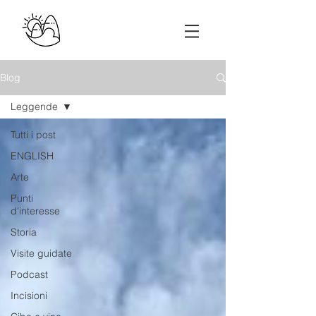
Blog
Leggende
Tutti i post
ENGLISH
Arte
Punti
d'interesse
Storia
Visite guidate
Podcast
Incisioni