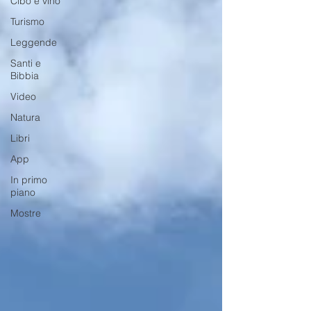
Cibo e vino
Turismo
Leggende
Santi e
Bibbia
Video
Natura
Libri
App
In primo
piano
Mostre