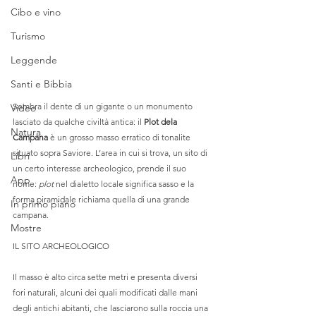
Cibo e vino
Turismo
Leggende
Santi e Bibbia
Sembra il dente di un gigante o un monumento 
Video
lasciato da qualche civiltà antica: il 
Plot dela 
Natura
Campana
 è un grosso masso erratico di tonalite 
situato sopra Saviore. L’area in cui si trova, un sito di 
Libri
un certo interesse archeologico, prende il suo 
App
nome: 
plot
 nel dialetto locale significa sasso e la 
forma piramidale richiama quella di una grande 
In primo piano
campana.
Mostre
IL SITO ARCHEOLOGICO
Il masso è alto circa sette metri e presenta diversi 
fori naturali, alcuni dei quali modificati dalle mani 
degli antichi abitanti, che lasciarono sulla roccia una 