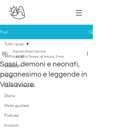
Post
Tutti i post
Daniela Rossi Saviore
Tutti i post
4 ott 2016
Tempo di lettura: 2 min
Sassi, demoni e neonati,
ENGLISH
paganesimo e leggende in
Arte
Valsaviore
Punti d'interesse
Storia
Visite guidate
Podcast
Incisioni