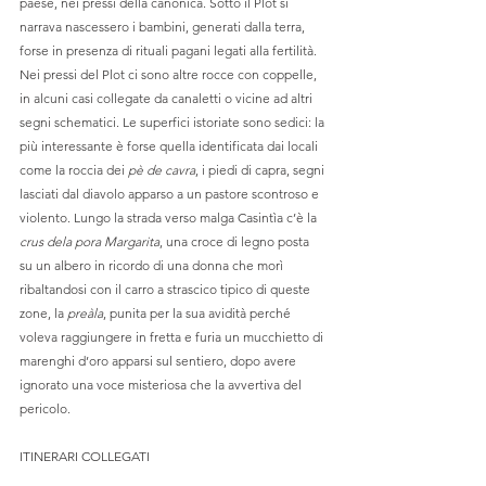
paese, nei pressi della canonica. Sotto il Plot si 
narrava nascessero i bambini, generati dalla terra, 
forse in presenza di rituali pagani legati alla fertilità. 
Nei pressi del Plot ci sono altre rocce con coppelle, 
in alcuni casi collegate da canaletti o vicine ad altri 
segni schematici. Le superfici istoriate sono sedici: la 
più interessante è forse quella identificata dai locali 
come la roccia dei 
pè de cavra
, i piedi di capra, segni 
lasciati dal diavolo apparso a un pastore scontroso e 
violento. Lungo la strada verso malga Casintìa c’è la 
crus dela pora Margarita
, una croce di legno posta 
su un albero in ricordo di una donna che morì 
ribaltandosi con il carro a strascico tipico di queste 
zone, la 
preàla
, punita per la sua avidità perché 
voleva raggiungere in fretta e furia un mucchietto di 
marenghi d’oro apparsi sul sentiero, dopo avere 
ignorato una voce misteriosa che la avvertiva del 
pericolo.
ITINERARI COLLEGATI