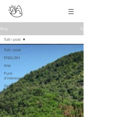
Blog
Tutti i post
Tutti i post
ENGLISH
Arte
Punti
d'interesse
Storia
Visite
guidate
Podcast
Incisioni