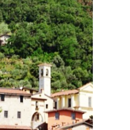
Cibo e vino
Turismo
Leggende
Santi e
Bibbia
Video
Natura
Libri
App
In primo
piano
Mostre