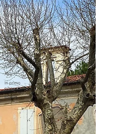
Cibo e vino
Turismo
Leggende
Santi e
Bibbia
Video
Natura
Libri
App
In primo
piano
Mostre