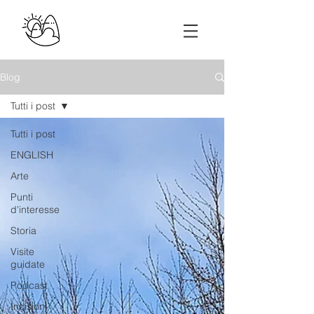
Blog
Tutti i post
Tutti i post
ENGLISH
Arte
Punti
d'interesse
Storia
Visite
guidate
Podcast
Incisioni