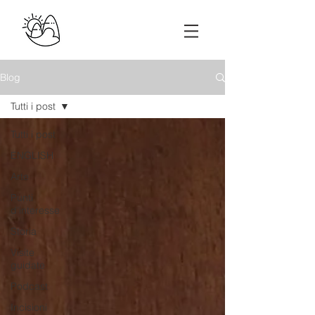
Blog
Tutti i post
Tutti i post
ENGLISH
Arte
Punti
d'interesse
Storia
Visite
guidate
Podcast
Incisioni