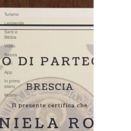
Cibo e vino
Turismo
Leggende
Santi e
Bibbia
Video
Natura
Libri
App
In primo
piano
Mostre