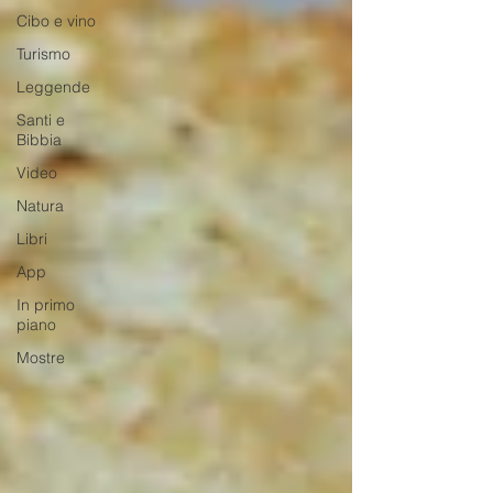
Cibo e vino
Turismo
Leggende
Santi e
Bibbia
Video
Natura
Libri
App
In primo
piano
Mostre