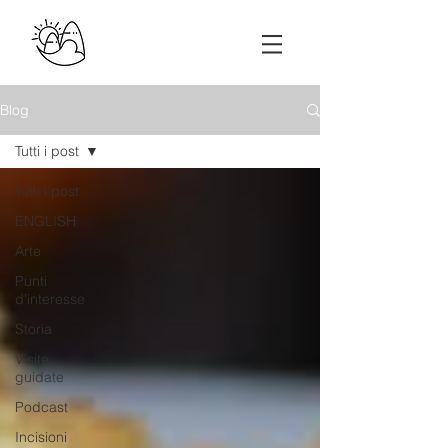
Blog
Tutti i post
Tutti i post
ENGLISH
Arte
Punti
d'interesse
Storia
Visite
guidate
Podcast
Incisioni