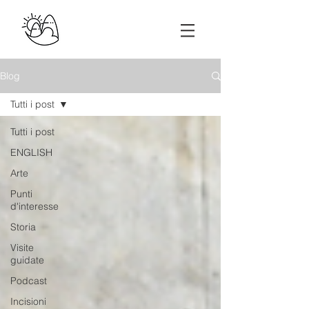
Blog
Tutti i post
Tutti i post
ENGLISH
Arte
Punti
d'interesse
Storia
Visite
guidate
Podcast
Incisioni