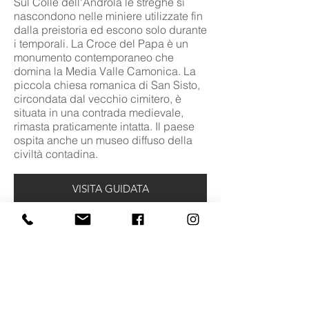
Sul Colle dell'Androla le streghe si
nascondono nelle miniere utilizzate fin
dalla preistoria ed escono solo durante
i temporali. La Croce del Papa è un
monumento contemporaneo che
domina la Media Valle Camonica. La
piccola chiesa romanica di San Sisto,
circondata dal vecchio cimitero, è
situata in una contrada medievale,
rimasta praticamente intatta. Il paese
ospita anche un museo diffuso della
civiltà contadina.
VISITA GUIDATA
©
2015 - 2025
Daniela Rossi Saviore
P.IVA
03 209 170 988
Tel.
+39 339 667 2031