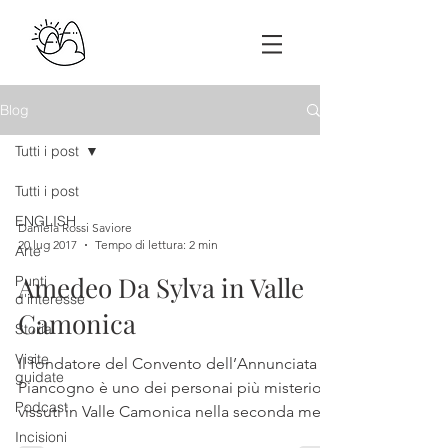
Blog
Tutti i post
Tutti i post
ENGLISH
Daniela Rossi Saviore
20 lug 2017
Tempo di lettura: 2 min
Arte
Amedeo Da Sylva in Valle
Punti
d'interesse
Camonica
Storia
Visite
Il fondatore del Convento dell’Annunciata a
guidate
Piancogno è uno dei personai più misteriosi
Podcast
vissuti in Valle Camonica nella seconda metà
del...
Incisioni