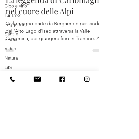
Cibo e vino
nel cuore delle Alpi
Turismo
Carlomagno parte da Bergamo e passando
Leggende
dall'Alto Lago d'Iseo attraversa la Valle
Santi e
Camonica, per giungere fino in Trentino. Al
Bibbia
suo seguito...
Video
Natura
Libri
App
©
2015 - 2025
Daniela Rossi Saviore
In primo
P.IVA
03 209 170 988
piano
Mostre
Tel.
+39 339 667 2031
GUIDA TURISTICA AUTORIZZATA
GIORNALISTA PROFESSIONISTA
Visite guidate - Guided tours