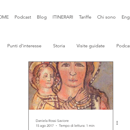
OME
Podcast
Blog
ITINERARI
Tariffe
Chi sono
Eng
Punti d'interesse
Storia
Visite guidate
Podca
Leggende
Santi e Bibbia
Video
Natura
Libri
Daniela Rossi Saviore
15 ago 2017
Tempo di lettura: 1 min