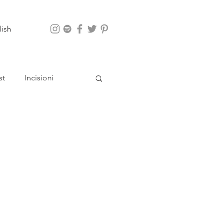
lish
st
Incisioni
App