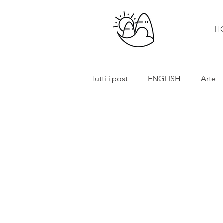
H
Tutti i post
ENGLISH
Arte
Cibo e vino
Turismo
In primo piano
Mostre