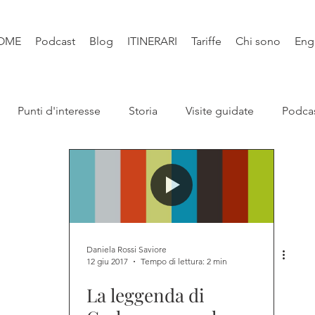
OME
Podcast
Blog
ITINERARI
Tariffe
Chi sono
Eng
Punti d'interesse
Storia
Visite guidate
Podca
Leggende
Santi e Bibbia
Video
Natura
Libri
Daniela Rossi Saviore
12 giu 2017
Tempo di lettura: 2 min
La leggenda di