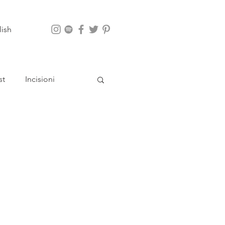
lish
st
Incisioni
App