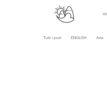
H
Tutti i post
ENGLISH
Arte
Cibo e vino
Turismo
In primo piano
Mostre