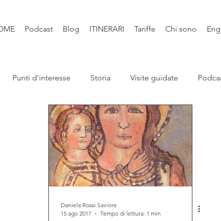
OME
Podcast
Blog
ITINERARI
Tariffe
Chi sono
Eng
Punti d'interesse
Storia
Visite guidate
Podca
Leggende
Santi e Bibbia
Video
Natura
Libri
Daniela Rossi Saviore
15 ago 2017
Tempo di lettura: 1 min