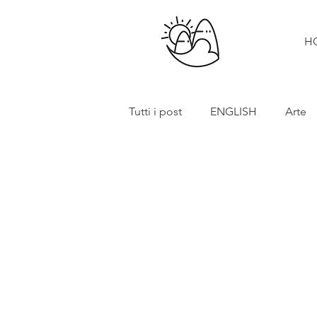
H
Tutti i post
ENGLISH
Arte
Cibo e vino
Turismo
In primo piano
Mostre