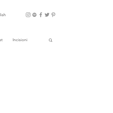
lish
st
Incisioni
App