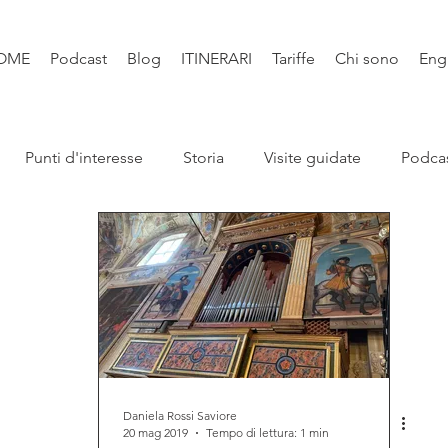
OME
Podcast
Blog
ITINERARI
Tariffe
Chi sono
Eng
Punti d'interesse
Storia
Visite guidate
Podca
Leggende
Santi e Bibbia
Video
Natura
Libri
Daniela Rossi Saviore
20 mag 2019
Tempo di lettura: 1 min