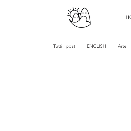
H
Tutti i post
ENGLISH
Arte
Cibo e vino
Turismo
In primo piano
Mostre