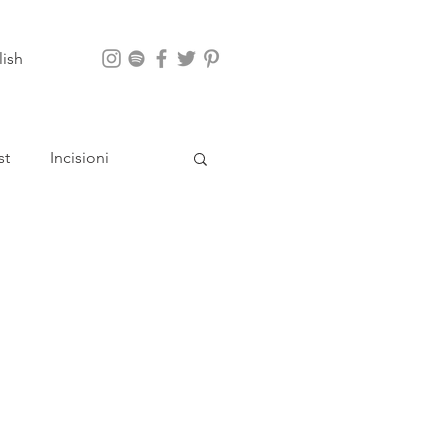
lish
st
Incisioni
App