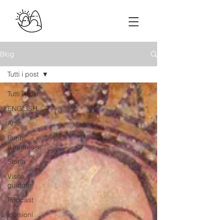
Blog
Tutti i post
Tutti i post
ENGLISH
Arte
Punti
d'interesse
Storia
Visite
guidate
Podcast
Incisioni