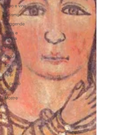
Cibo e vino
Turismo
Leggende
Santi e
Bibbia
Video
Natura
Libri
App
In primo
piano
Mostre