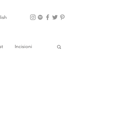
lish
st
Incisioni
App