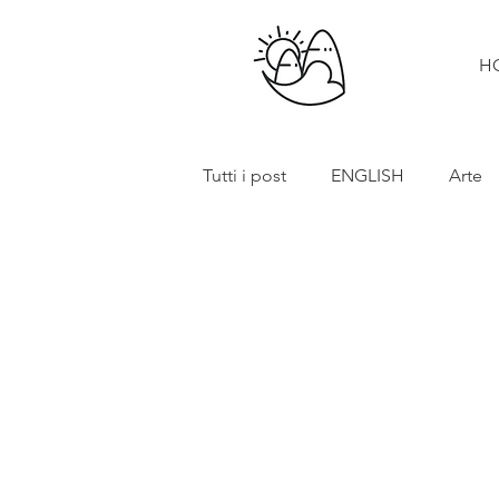
H
Tutti i post
ENGLISH
Arte
Cibo e vino
Turismo
In primo piano
Mostre