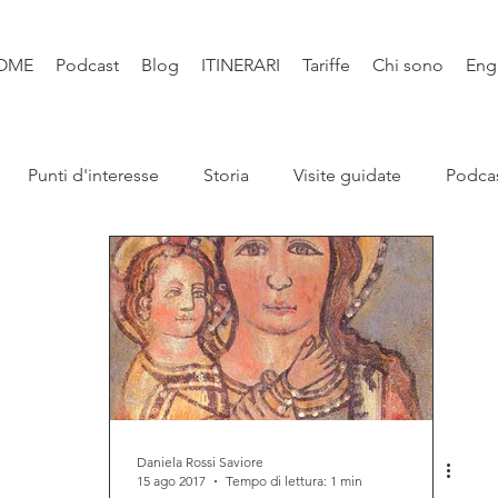
OME
Podcast
Blog
ITINERARI
Tariffe
Chi sono
Eng
Punti d'interesse
Storia
Visite guidate
Podca
Leggende
Santi e Bibbia
Video
Natura
Libri
Daniela Rossi Saviore
15 ago 2017
Tempo di lettura: 1 min