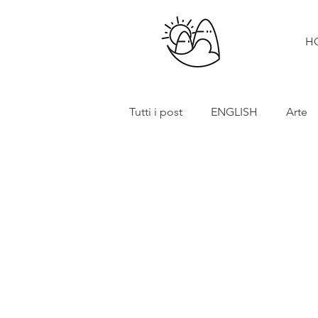
H
Tutti i post
ENGLISH
Arte
Cibo e vino
Turismo
In primo piano
Mostre