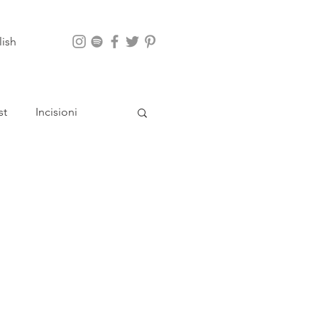
lish
st
Incisioni
App