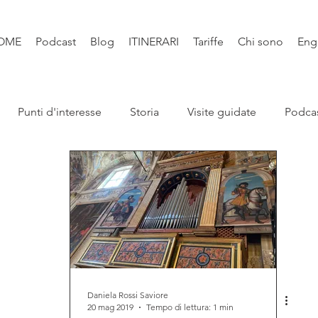
OME
Podcast
Blog
ITINERARI
Tariffe
Chi sono
Eng
Punti d'interesse
Storia
Visite guidate
Podca
Leggende
Santi e Bibbia
Video
Natura
Libri
Daniela Rossi Saviore
20 mag 2019
Tempo di lettura: 1 min