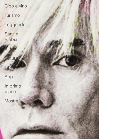
Cibo e vino
Turismo
Leggende
Santi e
Bibbia
Video
Natura
Libri
App
In primo
piano
Mostre