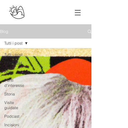
Blog
Tutti i post
Tutti i post
ENGLISH
Arte
Punti
d'interesse
Storia
Visite
guidate
Podcast
Incisioni