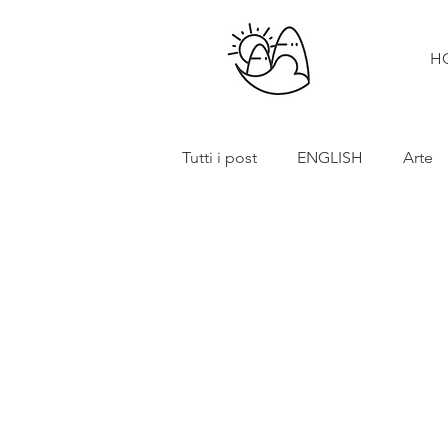
H
Tutti i post
ENGLISH
Arte
Cibo e vino
Turismo
In primo piano
Mostre