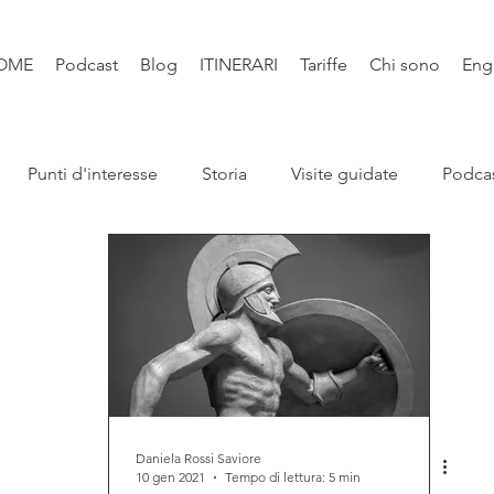
OME
Podcast
Blog
ITINERARI
Tariffe
Chi sono
Eng
Punti d'interesse
Storia
Visite guidate
Podca
Leggende
Santi e Bibbia
Video
Natura
Libri
Daniela Rossi Saviore
10 gen 2021
Tempo di lettura: 5 min