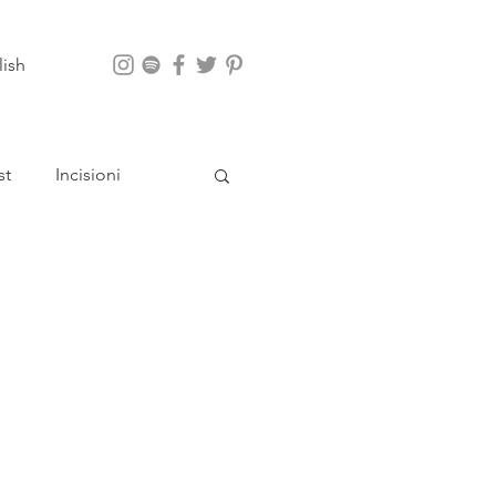
lish
st
Incisioni
App