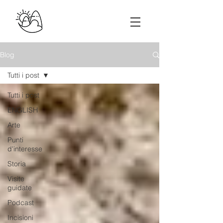
Blog
Tutti i post
Tutti i post
ENGLISH
Arte
Punti
d'interesse
Storia
Visite
guidate
Podcast
Incisioni