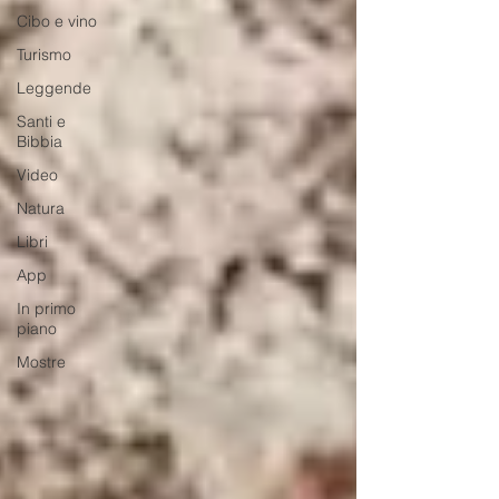
Cibo e vino
Turismo
Leggende
Santi e
Bibbia
Video
Natura
Libri
App
In primo
piano
Mostre