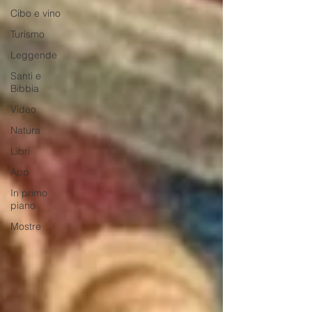
Cibo e vino
Turismo
Leggende
Santi e
Bibbia
Video
Natura
Libri
App
In primo
piano
Mostre