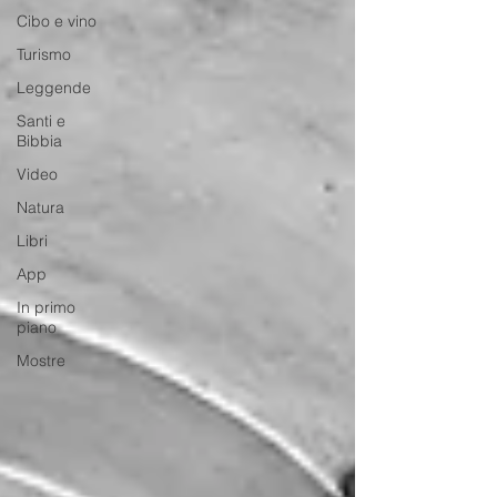
Cibo e vino
Turismo
Leggende
Santi e
Bibbia
Video
Natura
Libri
App
In primo
piano
Mostre