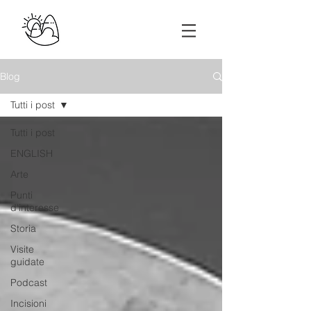
Blog
Tutti i post
Tutti i post
ENGLISH
Arte
Punti
d'interesse
Storia
Visite
guidate
Podcast
Incisioni