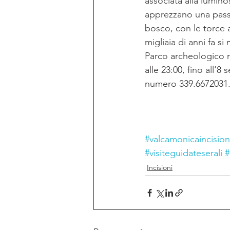
associata alla luminos
apprezzano una passe
bosco, con le torce 
migliaia di anni fa si
Parco archeologico n
alle 23:00, fino all'8
numero 339.6672031
#valcamonicaincision
#visiteguidateserali
#
Incisioni