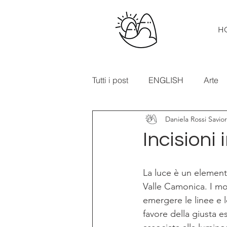
H
Tutti i post
ENGLISH
Arte
Daniela Rossi Savio
Cibo e vino
Turismo
Incisioni
In primo piano
Mostre
La luce è un elemento
Valle Camonica. I mo
emergere le linee e 
favore della giusta e