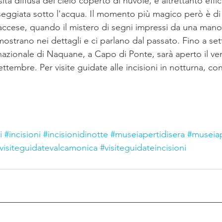
ità diffusa del cielo coperto di nuvole, è altrettanto effi
ggiata sotto l'acqua. Il momento più magico però è di 
accese, quando il mistero di segni impressi da una mano
 mostrano nei dettagli e ci parlano dal passato. Fino a set
azionale di Naquane, a Capo di Ponte, sarà aperto il ven
 settembre. Per visite guidate alle incisioni in notturna, con
.
i
#incisioni
#incisionidinotte
#museiapertidisera
#museiap
visiteguidatevalcamonica
#visiteguidateincisioni