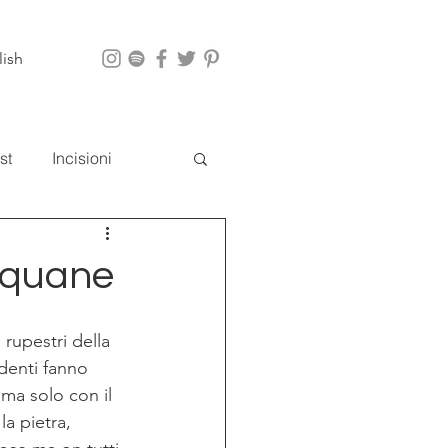
lish
st
Incisioni
i
App
Naquane
rupestri della 
denti fanno 
ma solo con il 
a pietra, 