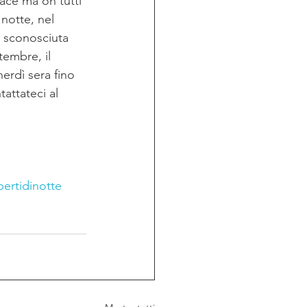
cace ma on tutti 
notte, nel 
 sconosciuta 
tembre, il 
erdì sera fino 
tattateci al 
ertidinotte