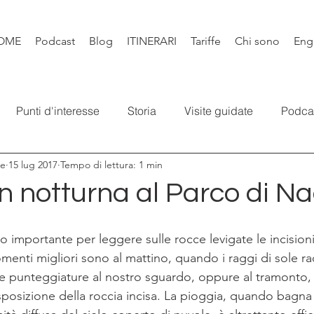
OME
Podcast
Blog
ITINERARI
Tariffe
Chi sono
Eng
Punti d'interesse
Storia
Visite guidate
Podca
re
15 lug 2017
Tempo di lettura: 1 min
Leggende
Santi e Bibbia
Video
Natura
Libr
 in notturna al Parco di 
 importante per leggere sulle rocce levigate le incisioni 
menti migliori sono al mattino, quando i raggi di sole ra
le punteggiature al nostro sguardo, oppure al tramonto, 
sposizione della roccia incisa. La pioggia, quando bagna l