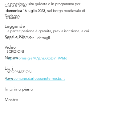
La prossima visita guidata è in programma per 
Cibo e vino
domenica 16 luglio 2023
, nel borgo medievale di 
Turismo
Erbanno. 
Leggende
La partecipazione è gratuita, previa iscrizione, a cui 
Santi e Bibbia
seguirà email con i dettagli. 
Video
ISCRIZIONI
Natura
https://forms.gle/V7jLnzXXbDYT9Phf6
Libri
INFORMAZIONI
App
www.comune.darfoboarioterme.bs.it
In primo piano
Mostre