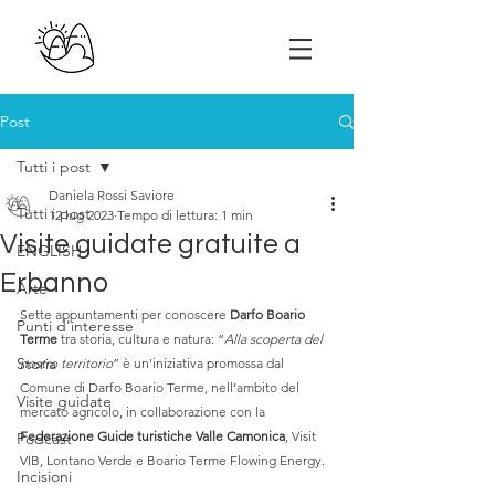
Post
Tutti i post
Daniela Rossi Saviore
Tutti i post
12 lug 2023
Tempo di lettura: 1 min
Visite guidate gratuite a
ENGLISH
Erbanno
Arte
Sette appuntamenti per conoscere 
Darfo Boario 
Punti d'interesse
Terme
 tra storia, cultura e natura: “
Alla scoperta del 
Storia
nostro territorio
” è un’iniziativa promossa dal 
Comune di Darfo Boario Terme, nell’ambito del 
Visite guidate
mercato agricolo, in collaborazione con la 
Federazione Guide turistiche Valle Camonica
, Visit 
Podcast
VIB, Lontano Verde e Boario Terme Flowing Energy. 
Incisioni