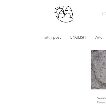
H
Tutti i post
ENGLISH
Arte
Cibo e vino
Turismo
In primo piano
Mostre
Daniela
23 nov