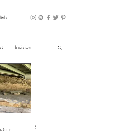
lish
st
Incisioni
App
a: 3 min