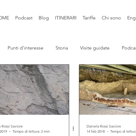
OME
Podcast
Blog
ITINERARI
Tariffe
Chi sono
Eng
Punti d'interesse
Storia
Visite guidate
Podca
Leggende
Santi e Bibbia
Video
Natura
Libri
 Rossi Saviore
Daniela Rossi Saviore
 2019
Tempo di lettura: 2 min
14 feb 2018
Tempo di lettur