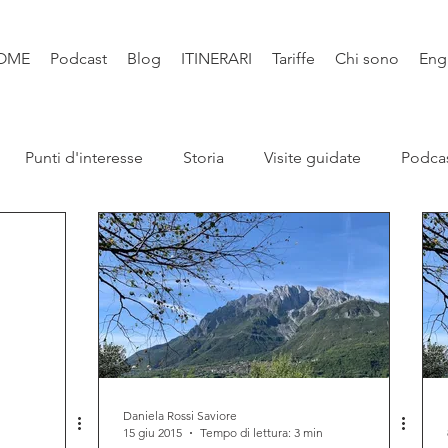
OME
Podcast
Blog
ITINERARI
Tariffe
Chi sono
Eng
Punti d'interesse
Storia
Visite guidate
Podca
Leggende
Santi e Bibbia
Video
Natura
Libri
Daniela Rossi Saviore
15 giu 2015
Tempo di lettura: 3 min