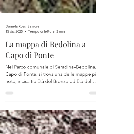
Daniela Rossi Saviore
15 dic 2025
Tempo di lettura: 3 min
La mappa di Bedolina a
Capo di Ponte
Nel Parco comunale di Seradina–Bedolina, a
Capo di Ponte, si trova una delle mappe più
note, incisa tra Età del Bronzo ed Età del
Ferro. È davvero una mappa del territorio?
Ha senso considerarla “la più antica del
mondo”? Tra rettangoli, coppelle, capanne e
una rosa camuna, esploriamo alcune ipotesi:
paesaggio agrario, memoria e potere sui