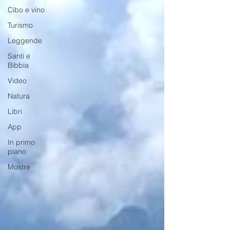
Cibo e vino
Turismo
Leggende
Santi e
Bibbia
Video
Natura
Libri
App
In primo
piano
Mostre