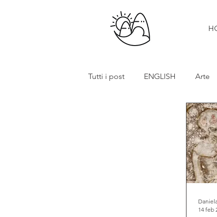
H
Tutti i post
ENGLISH
Arte
Cibo e vino
Turismo
In primo piano
Mostre
Daniela
14 feb 