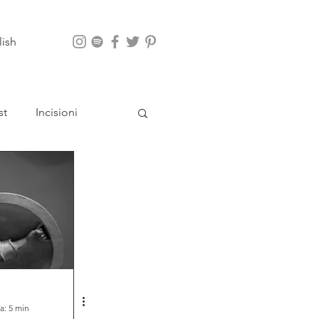
lish
st
Incisioni
App
a: 5 min