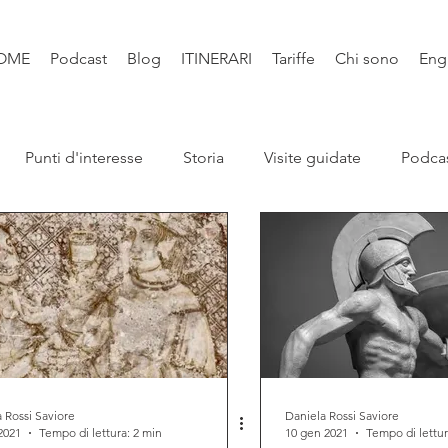
OME
Podcast
Blog
ITINERARI
Tariffe
Chi sono
Eng
Punti d'interesse
Storia
Visite guidate
Podca
Leggende
Santi e Bibbia
Video
Natura
Libri
 Rossi Saviore
Daniela Rossi Saviore
2021
Tempo di lettura: 2 min
10 gen 2021
Tempo di lettur