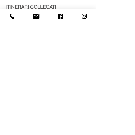
ITINERARI COLLEGATI
Iseo centro storico
Lovere centro storico
Bienno centro storico - affreschi di
Romanino
Breno centro storico - affreschi di
Romanino
SCOPRI DI PIÙ
Lo stendardo di San Giorgio
Maria Maddalena, santa o meretrice?
CHIAMA
+39 339 667 2031
SCRIVI
danielarossisaviore@gmail.com