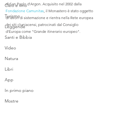
di San Paolo d'Argon. Acquisito nel 2002 dalla 
Cibo e vino
Fondazione Camunitas
, il Monastero è stato oggetto 
Turismo
di lavori di sistemazione e rientra nella Rete europea 
dei siti cluniacensi, patrocinati dal Consiglio 
Leggende
d'Europa come "Grande itinerario europeo". 
Santi e Bibbia
Video
Natura
Libri
App
In primo piano
Mostre