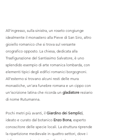
All'ingresso, sulla sinistra, un roseto congiunge 
idealmente il monastero alla Pieve di San Siro, altro 
gioiello romanico che si trova sul versante 
orografico opposto. La chiesa, dedicata alla 
Trasfigurazione del Santissimo Salvatore, è uno 
splendido esempio di arte romanica lombarda, con 
elementi tipici degli edifici romanici borgognoni. 
All'esterno si trovano alcuni resti delle mura 
monastiche, un'ara funebre romana e un cippo con 
un'iscrizione latina che ricorda un 
gladiatore
 reziario 
di nome Rutumanna. 
Pochi metri più avanti, il 
Giardino dei Semplici
, 
ideato e curato dal botanico 
Enzo Bona
, esperto 
conoscitore delle specie locali. La struttura riprende 
la ripartizione medievale in quattro settori, dove i 