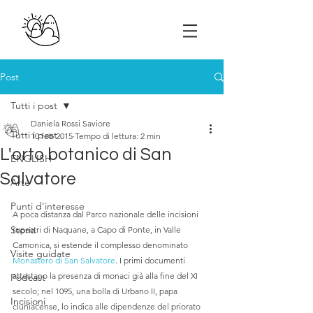
Post
Tutti i post
Daniela Rossi Saviore
Tutti i post
10 feb 2015
Tempo di lettura: 2 min
L'orto botanico di San
ENGLISH
Salvatore
Arte
Punti d'interesse
A poca distanza dal Parco nazionale delle incisioni 
Storia
rupestri di Naquane, a Capo di Ponte, in Valle 
Camonica, si estende il complesso denominato 
Visite guidate
Monastero di San Salvatore
. I primi documenti 
attestano la presenza di monaci già alla fine del XI 
Podcast
secolo; nel 1095, una bolla di Urbano II, papa 
Incisioni
cluniacense, lo indica alle dipendenze del priorato 