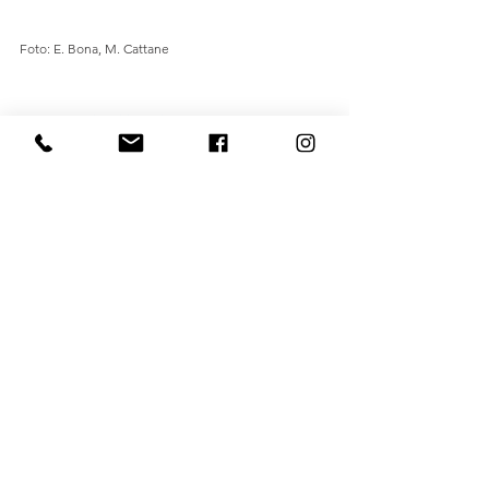
Foto: E. Bona, M. Cattane
#vallecamonica
#itinerari
Punti d'interesse
Mostra tutti
Post recenti