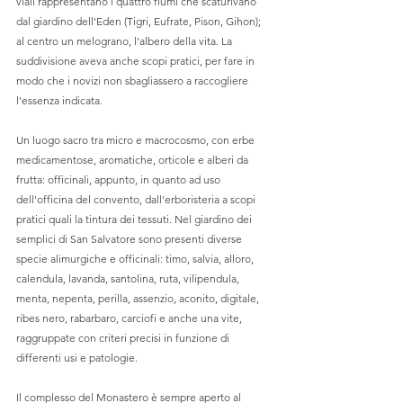
viali rappresentano i quattro fiumi che scaturivano 
dal giardino dell'Eden (Tigri, Eufrate, Pison, Gihon); 
al centro un melograno, l'albero della vita. La 
suddivisione aveva anche scopi pratici, per fare in 
modo che i novizi non sbagliassero a raccogliere 
l'essenza indicata.
Un luogo sacro tra micro e macrocosmo, con erbe 
medicamentose, aromatiche, orticole e alberi da 
frutta: officinali, appunto, in quanto ad uso 
dell'officina del convento, dall'erboristeria a scopi 
pratici quali la tintura dei tessuti. Nel giardino dei 
semplici di San Salvatore sono presenti diverse 
specie alimurgiche e officinali: timo, salvia, alloro, 
calendula, lavanda, santolina, ruta, vilipendula, 
menta, nepenta, perilla, assenzio, aconito, digitale, 
ribes nero, rabarbaro, carciofi e anche una vite, 
raggruppate con criteri precisi in funzione di 
differenti usi e patologie.
Il complesso del Monastero è sempre aperto al 