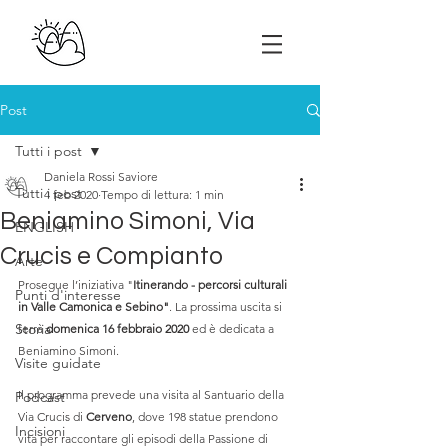
Post
Tutti i post
Daniela Rossi Saviore
Tutti i post
4 feb 2020
Tempo di lettura: 1 min
Beniamino Simoni, Via
ENGLISH
Crucis e Compianto
Arte
Prosegue l’iniziativa "
Itinerando - percorsi culturali 
Punti d'interesse
in Valle Camonica e Sebino"
. La prossima uscita si 
Storia
terrà 
domenica 16 febbraio 2020
 ed è dedicata a 
Beniamino Simoni. 
Visite guidate
Il programma prevede una visita al Santuario della 
Podcast
Via Crucis di 
Cerveno
, dove 198 statue prendono 
Incisioni
vita per raccontare gli episodi della Passione di 