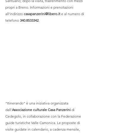
Santuario; dopo la visita, trasferimento con mezzi 
propri a Breno. Informazioni e prenotazioni 
all’indirizzo 
casapanzerini@libero.it
 e al numero di 
telefono 
340.8533342
. 
“Itinerando” è una iniziativa organizzata 
dall’
Associazione culturale Casa Panzerini
 di 
Cedegolo, in collaborazione con la Federazione 
guide turistiche Valle Camonica. Le proposte di 
visite guidate in calendario, a cadenza mensile, 