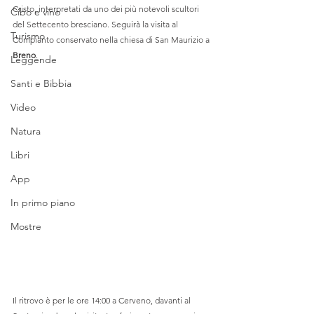
Cristo, interpretati da uno dei più notevoli scultori 
Cibo e vino
del Settecento bresciano. Seguirà la visita al 
Turismo
Compianto conservato nella chiesa di San Maurizio a 
Breno
. 
Leggende
Santi e Bibbia
Video
Natura
Libri
App
In primo piano
Mostre
Il ritrovo è per le ore 14:00 a Cerveno, davanti al 