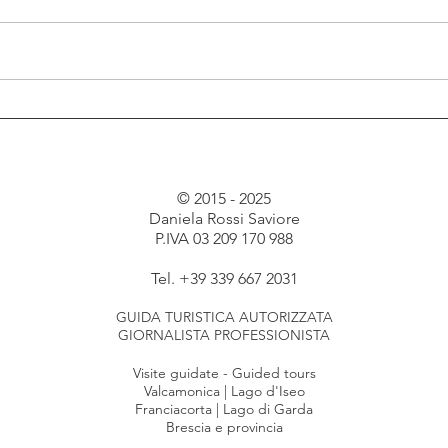
Visite guidate gratuite a
Alla
Erbanno
Term
grat
© 2015 - 2025
Daniela Rossi Saviore
P.IVA 03 209 170 988
Tel. +39 339 667 2031
GUIDA TURISTICA AUTORIZZATA
GIORNALISTA PROFESSIONISTA
Visite guidate - Guided tours
Valcamonica |
Lago d'Iseo
Franciacorta |
Lago di Garda
Brescia e provincia