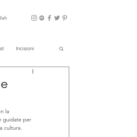
lish
st
Incisioni
i
App
le
n la 
te guidate per 
a cultura. 