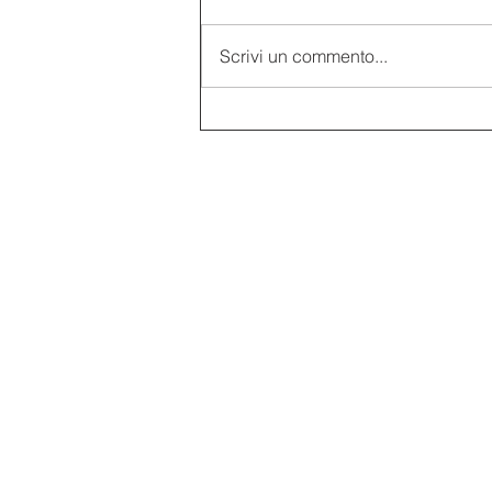
Scrivi un commento...
Liberty, l’arte dell’Italia
moderna in mostra a Brescia