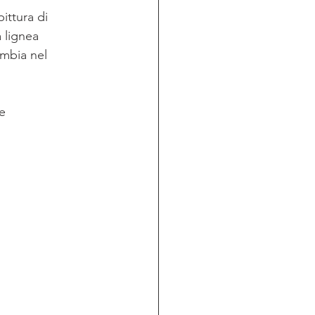
ittura di 
 lignea 
ambia nel 
e 