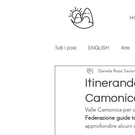
H
Tutti i post
ENGLISH
Arte
Daniela Rossi Savio
Cibo e vino
Turismo
Itinerando
Camonica
In primo piano
Mostre
Valle Camonica per 
Federazione guide tu
approfondire alcuni de