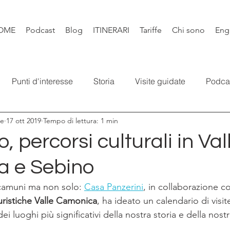
OME
Podcast
Blog
ITINERARI
Tariffe
Chi sono
Eng
Punti d'interesse
Storia
Visite guidate
Podca
re
17 ott 2019
Tempo di lettura: 1 min
Leggende
Santi e Bibbia
Video
Natura
Libr
, percorsi culturali in Val
 e Sebino
camuni ma non solo: 
Casa Panzerini
, in collaborazione co
ristiche Valle Camonica
, ha ideato un calendario di visi
i luoghi più significativi della nostra storia e della nostr