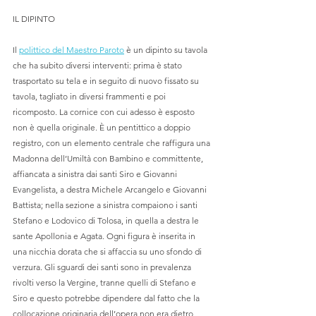
IL DIPINTO
Il 
polittico del Maestro Paroto
 è un dipinto su tavola 
che ha subito diversi interventi: prima è stato 
trasportato su tela e in seguito di nuovo fissato su 
tavola, tagliato in diversi frammenti e poi 
ricomposto. La cornice con cui adesso è esposto 
non è quella originale. È un pentittico a doppio 
registro, con un elemento centrale che raffigura una 
Madonna dell’Umiltà con Bambino e committente, 
affiancata a sinistra dai santi Siro e Giovanni 
Evangelista, a destra Michele Arcangelo e Giovanni 
Battista; nella sezione a sinistra compaiono i santi 
Stefano e Lodovico di Tolosa, in quella a destra le 
sante Apollonia e Agata. Ogni figura è inserita in 
una nicchia dorata che si affaccia su uno sfondo di 
verzura. Gli sguardi dei santi sono in prevalenza 
rivolti verso la Vergine, tranne quelli di Stefano e 
Siro e questo potrebbe dipendere dal fatto che la 
collocazione originaria dell’opera non era dietro 