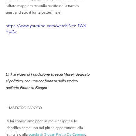
l’altare maggiore ma sulla parete della navata 
sinistra, dietro il fonte battesimale.
https://www.youtube.com/watch?v=z-1W3-
Hj4Gc
Link al video di Fondazione Brescia Musei, dedicato 
al polittico, con una conferenza dello storico 
dell’arte Fiorenzo Fisogni
IL MAESTRO PAROTO
Di lui conosciamo pochissimo: una ipotesi lo 
identifica come uno dei pittori appartenenti alla 
famiglia o alla 
scuola di Giovan Pietro Da Cemmo
; 