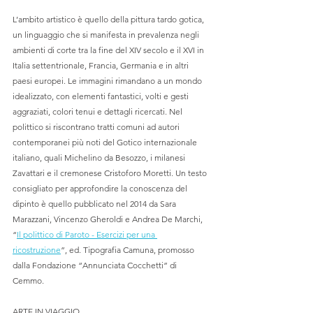
L’ambito artistico è quello della pittura tardo gotica, 
un linguaggio che si manifesta in prevalenza negli 
ambienti di corte tra la fine del XIV secolo e il XVI in 
Italia settentrionale, Francia, Germania e in altri 
paesi europei. Le immagini rimandano a un mondo 
idealizzato, con elementi fantastici, volti e gesti 
aggraziati, colori tenui e dettagli ricercati. Nel 
polittico si riscontrano tratti comuni ad autori 
contemporanei più noti del Gotico internazionale 
italiano, quali Michelino da Besozzo, i milanesi 
Zavattari e il cremonese Cristoforo Moretti. Un testo 
consigliato per approfondire la conoscenza del 
dipinto è quello pubblicato nel 2014 da Sara 
Marazzani, Vincenzo Gheroldi e Andrea De Marchi, 
“
Il polittico di Paroto - Esercizi per una 
ricostruzione
”, ed. Tipografia Camuna, promosso 
dalla Fondazione “Annunciata Cocchetti” di 
Cemmo. 
ARTE IN VIAGGIO