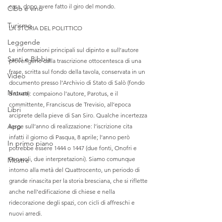
casa, dopo avere fatto il giro del mondo. 
Cibo e vino
Turismo
LA STORIA DEL POLITTICO
Leggende
Le informazioni principali sul dipinto e sull’autore 
Santi e Bibbia
provengono dalla trascrizione ottocentesca di una 
frase, scritta sul fondo della tavola, conservata in un 
Video
documento presso l’Archivio di Stato di Salò (fondo 
Natura
Brunati): compaiono l’autore, Parotus, e il 
committente, Franciscus de Trevisio, all’epoca 
Libri
arciprete della pieve di San Siro. Qualche incertezza 
App
sorge sull’anno di realizzazione: l’iscrizione cita 
infatti il giorno di Pasqua, 8 aprile; l’anno però 
In primo piano
potrebbe essere 1444 o 1447 (due fonti, Onofri e 
Fenaroli, due interpretazioni). Siamo comunque 
Mostre
intorno alla metà del Quattrocento, un periodo di 
grande rinascita per la storia bresciana, che si riflette 
anche nell’edificazione di chiese e nella 
ridecorazione degli spazi, con cicli di affreschi e 
nuovi arredi.