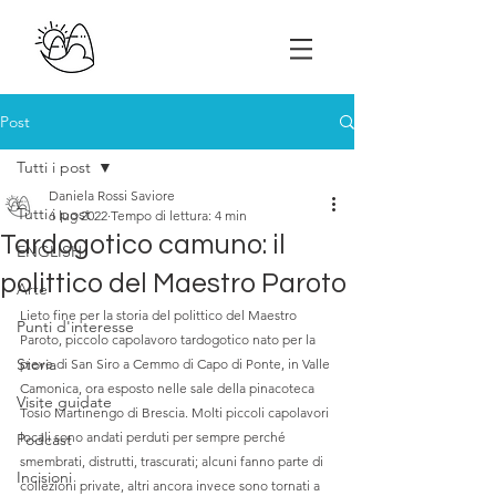
Post
Tutti i post
Daniela Rossi Saviore
Tutti i post
6 lug 2022
Tempo di lettura: 4 min
Tardogotico camuno: il
ENGLISH
polittico del Maestro Paroto
Arte
Lieto fine per la storia del polittico del Maestro 
Punti d'interesse
Paroto, piccolo capolavoro tardogotico nato per la 
Storia
pieve di San Siro a Cemmo di Capo di Ponte, in Valle 
Camonica, ora esposto nelle sale della pinacoteca 
Visite guidate
Tosio Martinengo di Brescia. Molti piccoli capolavori 
locali sono andati perduti per sempre perché 
Podcast
smembrati, distrutti, trascurati; alcuni fanno parte di 
Incisioni
collezioni private, altri ancora invece sono tornati a 