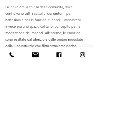
La Pieve era la chiesa della comunità, dove 
confluivano tutti i cattolici dei dintorni per il 
battesimo e per le funzioni funebri; il monastero 
invece era uno spazio solitario, concepito per la 
meditazione dei monaci. All’interno, le emozioni 
sono esaltate dal silenzio e dalle ombre modulate 
dalla luce naturale che filtra attraverso poche 
aperture presenti nelle murature solide e compatte, 
dall’alto, in una mistica della luce che indica la 
presenza del divino. 
Il complesso monastico privato di San Salvatore a 
Capo di Ponte è situato in un’area ricca di 
testimonianze che risalgono alla preistoria. Fa parte 
della Rete europea dei siti cluniacensi, patrocinati 
dal Consiglio d’Europa come “Grande itinerario 
europeo”. All’esterno ci sono reperti di epoca 
romana, altari preistorici e alcune tracce del 
monastero. L’interno ha mantenuto l’impostazione 
originaria, con elementi architettonici tipici del 