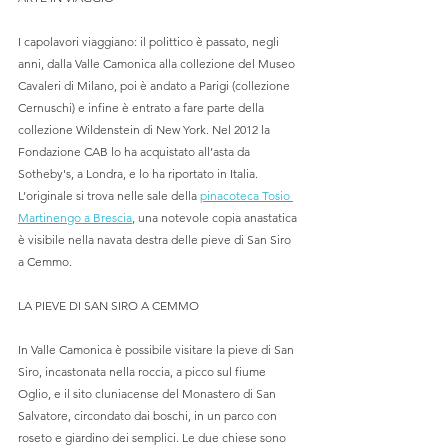
I capolavori viaggiano: il polittico è passato, negli 
anni, dalla Valle Camonica alla collezione del Museo 
Cavaleri di Milano, poi è andato a Parigi (collezione 
Cernuschi) e infine è entrato a fare parte della 
collezione Wildenstein di New York. Nel 2012 la 
Fondazione CAB lo ha acquistato all’asta da 
Sotheby's, a Londra, e lo ha riportato in Italia. 
L’originale si trova nelle sale della 
pinacoteca Tosio 
Martinengo a Brescia
, una notevole copia anastatica 
è visibile nella navata destra delle pieve di San Siro 
a Cemmo.
LA PIEVE DI SAN SIRO A CEMMO
In Valle Camonica è possibile visitare la pieve di San 
Siro, incastonata nella roccia, a picco sul fiume 
Oglio, e il sito cluniacense del Monastero di San 
Salvatore, circondato dai boschi, in un parco con 
roseto e giardino dei semplici. Le due chiese sono 