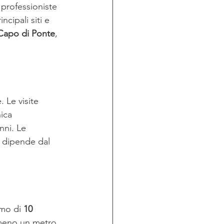
professioniste 
cipali siti e 
Capo di Ponte
, 
 Le visite 
ica 
nni. Le 
a dipende dal 
mo di 
10 
lmeno un metro 