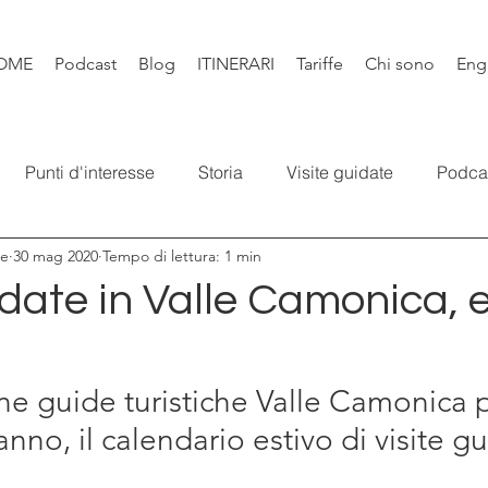
OME
Podcast
Blog
ITINERARI
Tariffe
Chi sono
Eng
Punti d'interesse
Storia
Visite guidate
Podca
re
30 mag 2020
Tempo di lettura: 1 min
Leggende
Santi e Bibbia
Video
Natura
Libr
idate in Valle Camonica, 
ne guide turistiche Valle Camonica 
nno, il calendario estivo di visite gu