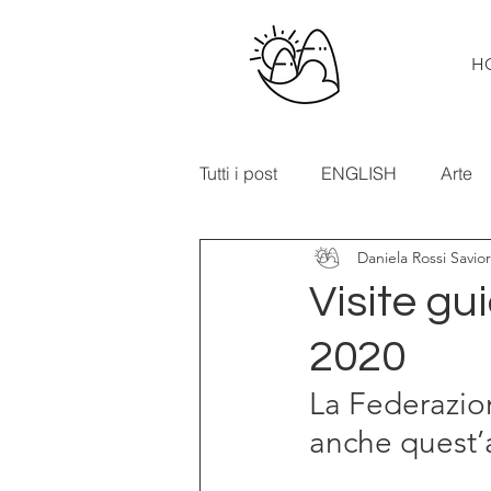
H
Tutti i post
ENGLISH
Arte
Daniela Rossi Savio
Cibo e vino
Turismo
Visite gu
2020
In primo piano
Mostre
La Federazio
anche quest’a