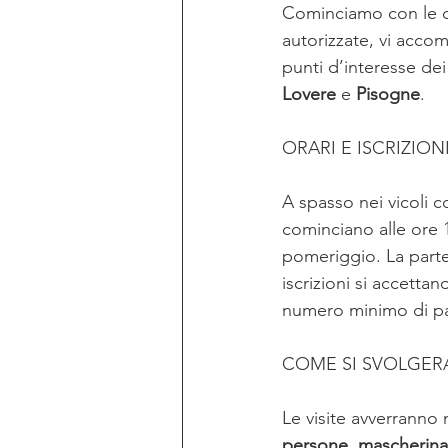
Cominciamo con le da
autorizzate, vi accom
punti d’interesse dei 
Lovere
 e 
Pisogne
. 
ORARI E ISCRIZION
A spasso nei vicoli 
cominciano alle ore 1
pomeriggio. La partec
iscrizioni si accetta
numero minimo di par
COME SI SVOLGERA
Le visite avverranno 
persone
, 
mascherina