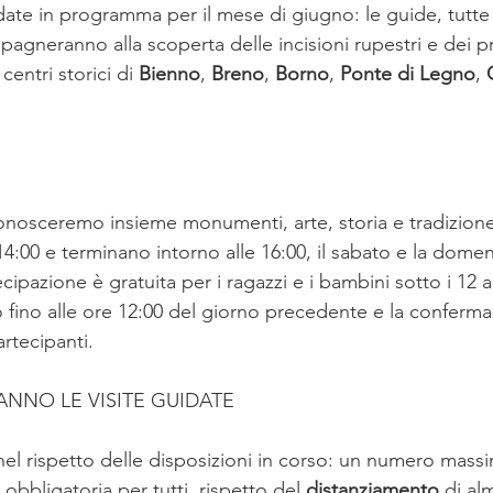
te in programma per il mese di giugno: le guide, tutte 
pagneranno alla scoperta delle incisioni rupestri e dei prin
centri storici di 
Bienno
, 
Breno
, 
Borno
, 
Ponte di Legno
, 
I
conosceremo insieme monumenti, arte, storia e tradizione.
4:00 e terminano intorno alle 16:00, il sabato e la domen
ipazione è gratuita per i ragazzi e i bambini sotto i 12 a
no fino alle ore 12:00 del giorno precedente e la conferm
tecipanti. 
NNO LE VISITE GUIDATE
nel rispetto delle disposizioni in corso: un numero massi
 obbligatoria per tutti, rispetto del 
distanziamento
 di a