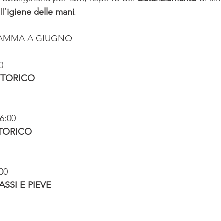
l’
igiene delle mani
. 
RAMMA A GIUGNO
0
STORICO
16:00
TORICO
:00
SSI E PIEVE