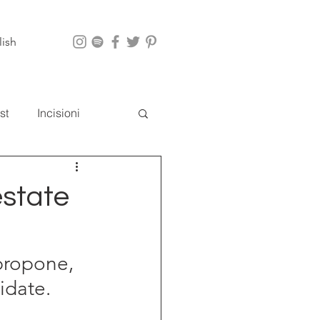
lish
st
Incisioni
i
App
estate
propone, 
idate. 