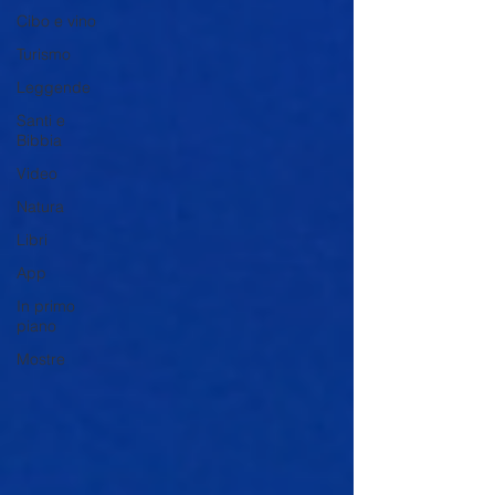
Cibo e vino
Turismo
Leggende
Santi e
Bibbia
Video
Natura
Libri
App
In primo
piano
Mostre