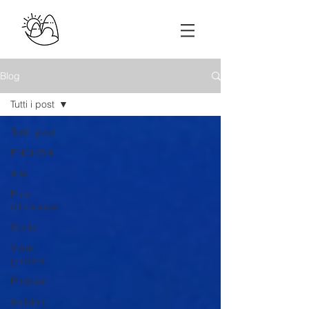
Blog
Tutti i post
Tutti i post
ENGLISH
Arte
Punti
d'interesse
Storia
Visite
guidate
Podcast
Incisioni