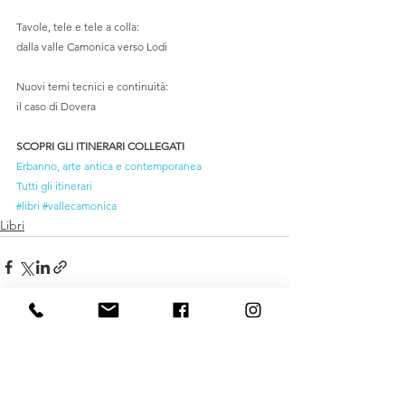
Tavole, tele e tele a colla: 
dalla valle Camonica verso Lodi
Nuovi temi tecnici e continuità: 
il caso di Dovera
SCOPRI GLI ITINERARI COLLEGATI
Erbanno, arte antica e contemporanea
Tutti gli itinerari
#libri
#vallecamonica
Libri
Mostra tutti
Post recenti