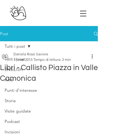
Post
Tutti i post
Daniela Rossi Saviore
Tutti i post
17 mar 2015
Tempo di lettura: 2 min
Libri - Callisto Piazza in Valle
ENGLISH
Camonica
Arte
Punti d'interesse
Storia
Visite guidate
Podcast
Incisioni