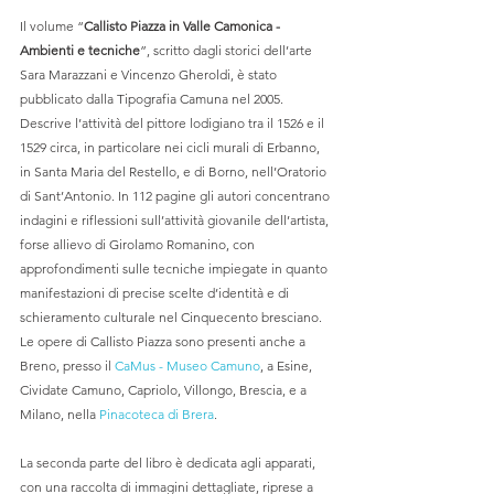
Il volume “
Callisto Piazza in Valle Camonica - 
Ambienti e tecniche
”, scritto dagli storici dell’arte 
Sara Marazzani e Vincenzo Gheroldi, è stato 
pubblicato dalla Tipografia Camuna nel 2005. 
Descrive l’attività del pittore lodigiano tra il 1526 e il 
1529 circa, in particolare nei cicli murali di Erbanno, 
in Santa Maria del Restello, e di Borno, nell’Oratorio 
di Sant’Antonio. In 112 pagine gli autori concentrano 
indagini e riflessioni sull’attività giovanile dell’artista, 
forse allievo di Girolamo Romanino, con 
approfondimenti sulle tecniche impiegate in quanto 
manifestazioni di precise scelte d’identità e di 
schieramento culturale nel Cinquecento bresciano. 
Le opere di Callisto Piazza sono presenti anche a 
Breno, presso il 
CaMus - Museo Camuno
, a Esine, 
Cividate Camuno, Capriolo, Villongo, Brescia, e a 
Milano, nella 
Pinacoteca di Brera
.
La seconda parte del libro è dedicata agli apparati, 
con una raccolta di immagini dettagliate, riprese a 