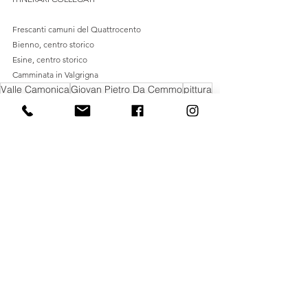
Frescanti camuni del Quattrocento
Bienno, centro storico
Esine, centro storico
Camminata in Valgrigna
Valle Camonica
Giovan Pietro Da Cemmo
pittura
Valgrigna
storia dell’arte
Virtus Zallot
Libri
Mostra tutti
Post recenti