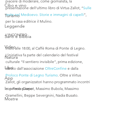
piacere di moderare, come giornalista, la 
Cibo e vino
presentazione dell’ultimo libro di Virtus Zallot, “
Sulle 
teste nel Medioevo. Storie e immagini di capelli
”, 
Turismo
per la casa editrice il Mulino. 
Leggende
L’INCONTRO
Santi e Bibbia
Video
Inizio alle 18:00, al Caffè Roma di Ponte di Legno. 
L’iniziativa fa parte del calendario del festival 
Natura
culturale “Il sentiero invisibile”, prima edizione, 
Libri
ideato dall’associazione 
OltreConfine
 e dalla 
Proloco Ponte di Legno Turismo
. Oltre a Virtus 
App
Zallot, gli organizzatori hanno programmato incontri 
In primo piano
con Paolo Crepet, Massimo Bubola, Massimo 
Gramellini, Beppe Severgnini, Nadia Busato.
Mostre