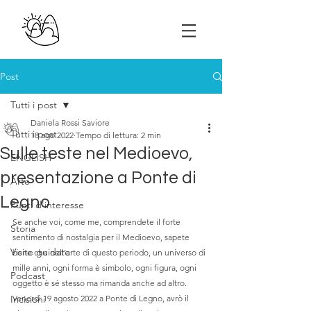
Post
Tutti i post
Daniela Rossi Saviore
Tutti i post
18 ago 2022
Tempo di lettura: 2 min
Sulle teste nel Medioevo,
ENGLISH
presentazione a Ponte di
Arte
Legno
Punti d'interesse
Se anche voi, come me, comprendete il forte 
Storia
sentimento di nostalgia per il Medioevo, sapete 
Visite guidate
bene che nell’arte di questo periodo, un universo di 
mille anni, ogni forma è simbolo, ogni figura, ogni 
Podcast
oggetto è sé stesso ma rimanda anche ad altro. 
Incisioni
Venerdì 19 agosto 2022 a Ponte di Legno, avrò il 