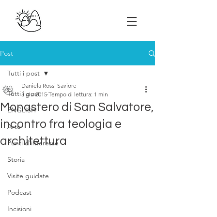
Post
Tutti i post
Daniela Rossi Saviore
Tutti i post
5 giu 2015
Tempo di lettura: 1 min
Monastero di San Salvatore,
ENGLISH
incontro fra teologia e
Arte
architettura
Punti d'interesse
Storia
Visite guidate
Podcast
Incisioni