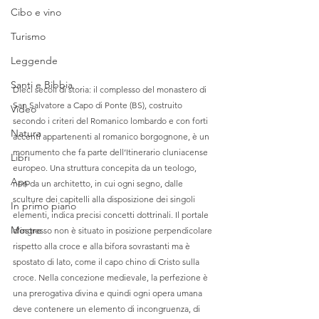
Cibo e vino
Turismo
Leggende
Santi e Bibbia
Dieci secoli di storia: il complesso del monastero di 
San Salvatore a Capo di Ponte (BS), costruito 
Video
secondo i criteri del Romanico lombardo e con forti 
Natura
accenti appartenenti al romanico borgognone, è un 
monumento che fa parte dell’Itinerario cluniacense 
Libri
europeo. Una struttura concepita da un teologo, 
App
non da un architetto, in cui ogni segno, dalle 
sculture dei capitelli alla disposizione dei singoli 
In primo piano
elementi, indica precisi concetti dottrinali. Il portale 
Mostre
d’ingresso non è situato in posizione perpendicolare 
rispetto alla croce e alla bifora sovrastanti ma è 
spostato di lato, come il capo chino di Cristo sulla 
croce. Nella concezione medievale, la perfezione è 
una prerogativa divina e quindi ogni opera umana 
deve contenere un elemento di incongruenza, di 