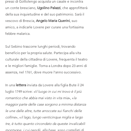
pressi di Gottolengo acquista un casale e incontra 
un conte bresciano, 
Ugolino Palazzi
, che approfitterà 
della sua inquietudine e del suo patrimonio. Sarà il 
vescovo di Brescia, 
Angelo Maria Querini
, suo 
amico, a indicarle Lovere per curare una fortissima 
febbre malarica.
Sul Sebino trascorre lunghi periodi, trovando 
beneficio per la propria salute. Partecipa alla vita 
culturale della cittadina di Lovere, frequenta il teatro 
e le migliori famiglie. Torna a Londra dopo 23 anni di 
assenza, nel 1761, dove muore l’anno successivo. 
In una 
lettera
 inviata da Lovere alla figlia Bute il 24 
luglio 1749 scrive: «I
l luogo in cui mi trovo è il più 
romantico che abbia mai visto in vita mia
», «
la 
maggior parte delle case sorgono a minima distanza 
le une dalle altre, tutte arroccate sui fianchi delle 
colline
», «
il lago, lungo venticinque miglia e largo 
tre, è tutto quanto circondato da queste invalicabili 
montagne, i cui pendii, alla base, sono costellati di 