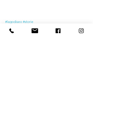
#lagodiseo
#storie
Storia
Mostra tutti
Post recenti