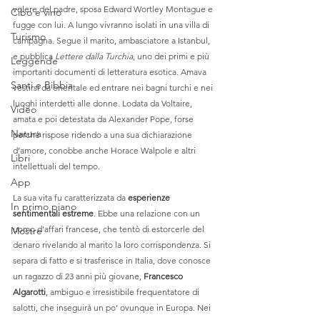
volere del padre, sposa Edward Wortley Montague e 
Cibo e vino
fugge con lui. A lungo vivranno isolati in una villa di 
Turismo
campagna. Segue il marito, ambasciatore a Istanbul, 
e pubblica 
Lettere dalla Turchia
, uno dei primi e più 
Leggende
importanti documenti di letteratura esotica. Amava 
Santi e Bibbia
vestirsi da orientale ed entrare nei bagni turchi e nei 
luoghi interdetti alle donne. Lodata da Voltaire, 
Video
amata e poi detestata da Alexander Pope, forse 
Natura
perché rispose ridendo a una sua dichiarazione 
d’amore, conobbe anche Horace Walpole e altri 
Libri
intellettuali del tempo.
App
La sua vita fu caratterizzata da 
esperienze 
In primo piano
sentimentali estreme
. Ebbe una relazione con un 
uomo d’affari francese, che tentò di estorcerle del 
Mostre
denaro rivelando al marito la loro corrispondenza. Si 
separa di fatto e si trasferisce in Italia, dove conosce 
un ragazzo di 23 anni più giovane, 
Francesco 
Algarotti
, ambiguo e irresistibile frequentatore di 
salotti, che inseguirà un po’ ovunque in Europa. Nei 