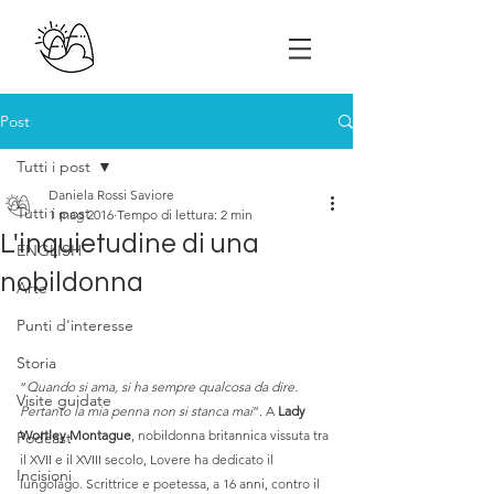
Post
Tutti i post
Daniela Rossi Saviore
Tutti i post
1 mag 2016
Tempo di lettura: 2 min
L'inquietudine di una
ENGLISH
nobildonna
Arte
Punti d'interesse
Storia
“
Quando si ama, si ha sempre qualcosa da dire. 
Visite guidate
Pertanto la mia penna non si stanca mai
”. A 
Lady 
Wortley Montague
, nobildonna britannica vissuta tra 
Podcast
il XVII e il XVIII secolo, Lovere ha dedicato il 
Incisioni
lungolago. Scrittrice e poetessa, a 16 anni, contro il 