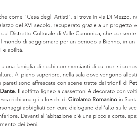
che come "Casa degli Artisti", si trova in via Di Mezzo, ne
lazzo del XVI secolo, recuperato grazie a un progetto v
al Distretto Culturale di Valle Camonica, che consente a
 il mondo di soggiornare per un periodo a Bienno, in un
 e abilità.
a una famiglia di ricchi commercianti di cui non si cono
ultura. Al piano superiore, nella sala dove vengono allest
 pareti sono affrescate con scene tratte dai trionfi di 
Pet
Dante
. Il soffitto ligneo a cassettoni è decorato con vol
ca richiama gli affreschi di 
Girolamo Romanino
 in Sant
sonaggi abbigliati con cura dialogano dall'alto sulle sce
inferiore. Davanti all'abitazione c'è una piccola corte, spa
mento dei beni.