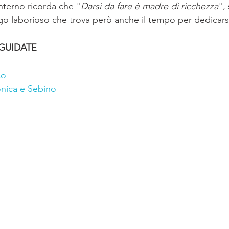
interno ricorda che "
Darsi da fare è madre di ricchezza
",
go laborioso che trova però anche il tempo per dedicarsi 
 GUIDATE
co
onica e Sebino