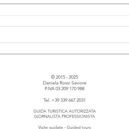
10 ottime ragioni per una
10 o
visita a Lovere
visit
© 2015 - 2025
Daniela Rossi Saviore
P.IVA 03 209 170 988
Tel. +39 339 667 2031
GUIDA TURISTICA AUTORIZZATA
GIORNALISTA PROFESSIONISTA
Visite guidate - Guided tours