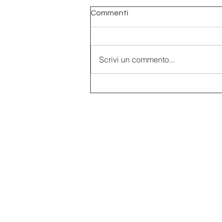
Commenti
Scrivi un commento...
Ballando con la morte, la
danza macabra di Iseo