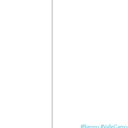
#Bienno
#ValleCamo