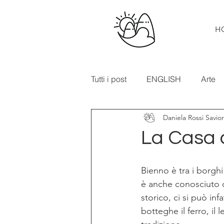
H
Tutti i post
ENGLISH
Arte
Daniela Rossi Savio
Cibo e vino
Turismo
La Casa d
In primo piano
Mostre
Bienno è tra i borghi
è anche conosciuto
storico, ci si può inf
botteghe il ferro, il