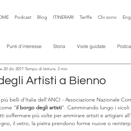
OME
Podcast
Blog
ITINERARI
Tariffe
Chi sono
Eng
Punti d'interesse
Storia
Visite guidate
Podca
re
20 dic 2017
Tempo di lettura: 2 min
Leggende
Santi e Bibbia
Video
Natura
Libr
egli Artisti a Bienno
 più belli d'Italia dell'ANCI - Associazione Nazionale Com
 come "
il borgo degli artisti
". Camminando lungo i vicoli 
atti soffermare più volte per ammirare artisti e artigiani al
 legno, il vetro, la pietra prendono forme nuove o reinterp