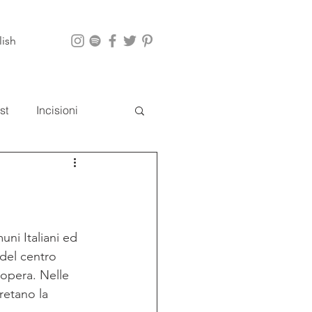
lish
st
Incisioni
i
App
uni Italiani ed 
del centro 
l'opera. Nelle 
retano la 