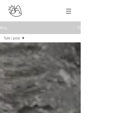
Blog
Tutti i post
Tutti i post
ENGLISH
Arte
Punti
d'interesse
Storia
Visite
guidate
Podcast
Incisioni