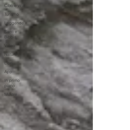
Cibo e vino
Turismo
Leggende
Santi e
Bibbia
Video
Natura
Libri
App
In primo
piano
Mostre