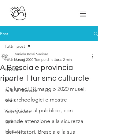
Post
Tutti i post
Daniela Rossi Saviore
Tutti i post
16 mag 2020
Tempo di lettura: 2 min
A Brescia e provincia
ENGLISH
riparte il turismo culturale
Arte
Da lunedì 18 maggio 2020 musei, 
Punti d'interesse
siti archeologici e mostre 
Storia
riapriranno al pubblico, con 
Visite guidate
grande attenzione alla sicurezza 
Podcast
dei visitatori. Brescia e la sua 
Incisioni