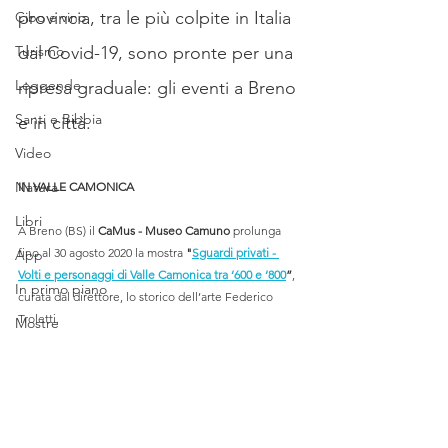
provincia, tra le più colpite in Italia 
Cibo e vino
Turismo
dal Covid-19, sono pronte per una 
Leggende
ripresa graduale: gli eventi a Breno 
Santi e Bibbia
e in città.
Video
Natura
IN VALLE CAMONICA
Libri
A Breno (BS) il 
CaMus - Museo Camuno
 prolunga 
fino al 30 agosto 2020 la mostra 
"
Sguardi privati - 
App
Volti e personaggi di Valle Camonica tra ‘600 e ‘800
”
, 
In primo piano
curata dal direttore, lo storico dell’arte Federico 
Troletti.
Mostre