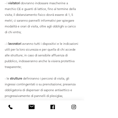
- i 
visitatori
 dovranno indossare mascherine a 
marchio CE e guanti di lattice, fino al termine della 
visita; il distanziamento fisico dovrà essere di 1, 5 
metri; ci saranno pannelli informativi per spiegare 
modalità e orari di visita, oltre agli obblighi a carico 
di chi entra; 
- i 
lavoratori
 avranno tutti i dispositivi e le indicazioni 
utili per la loro sicurezza e per quella di chi accede 
alle strutture; in caso di sensibile affluenza di 
pubblico, indosseranno anche la visiera protettiva 
trasparente;
- le 
strutture
 definiranno i percorsi di visita, gli 
ingressi contingentati o su prenotazione; presenza 
obbligatoria di dispenser di sapone antisettico e 
progressivamente di pannelli di plexiglas; 
garantiranno adeguata ventilazione e igiene 
rigorosa degli ambienti.