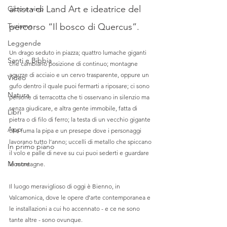
artista di Land Art e ideatrice del 
Cibo e vino
Turismo
percorso “Il bosco di Quercus”.
Leggende
Un drago seduto in piazza; quattro lumache giganti 
Santi e Bibbia
che cambiano posizione di continuo; montagne 
aguzze di acciaio e un cervo trasparente, oppure un 
Video
gufo dentro il quale puoi fermarti a riposare; ci sono 
Natura
persone di terracotta che ti osservano in silenzio ma 
senza giudicare, e altra gente immobile, fatta di 
Libri
pietra o di filo di ferro; la testa di un vecchio gigante 
App
che fuma la pipa e un presepe dove i personaggi 
lavorano tutto l’anno; uccelli di metallo che spiccano 
In primo piano
il volo e palle di neve su cui puoi sederti e guardare 
Mostre
le montagne.
Il luogo meraviglioso di oggi è Bienno, in 
Valcamonica, dove le opere d’arte contemporanea e 
le installazioni a cui ho accennato - e ce ne sono 
tante altre - sono ovunque.