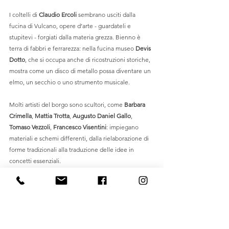
I coltelli di 
Claudio Ercoli
 sembrano usciti dalla 
fucina di Vulcano, opere d’arte - guardateli e 
stupitevi - forgiati dalla materia grezza. Bienno è 
terra di fabbri e ferrarezza: nella fucina museo 
Devis 
Dotto
, che si occupa anche di ricostruzioni storiche, 
mostra come un disco di metallo possa diventare un 
elmo, un secchio o uno strumento musicale. 
Molti artisti del borgo sono scultori, come 
Barbara 
Crimella
, 
Mattia Trotta
, 
Augusto Daniel Gallo
, 
Tomaso Vezzoli
, 
Francesco Visentini
: impiegano 
materiali e schemi differenti, dalla rielaborazione di 
forme tradizionali alla traduzione delle idee in 
concetti essenziali.
Poi ci sono 
Sara Sacco
, designer orafa; 
Carrol Moss
, 
printmaker; la 
Compagnia Roggero
, che fa teatro 
con attori, burattini, marionette e pupazzi; e ancora, 
Alice Vangelisti
, 
Paola Alborghetti
, 
Ufuk Boy
, 
Angelo 
Baiguera
, 
Eckeard Fuss
, 
Christine Laner
, 
Giovanna 