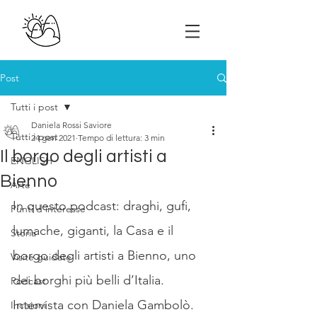
Post
Tutti i post
Daniela Rossi Saviore
Tutti i post
24 gen 2021
Tempo di lettura: 3 min
Il borgo degli artisti a
ENGLISH
Bienno
Arte
In questo podcast: draghi, gufi, 
Punti d'interesse
lumache, giganti, la Casa e il 
Storia
borgo degli artisti a Bienno, uno 
Visite guidate
dei borghi più belli d’Italia. 
Podcast
Intervista con Daniela Gambolò. 
Incisioni